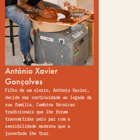
António Xavier
Gonçalves
Filho de um oleiro, António Xavier,
decide dar continuidade ao legado da
sua família. Combina técnicas
tradicionais que lhe foram
transmitidas pelo pai com a
sensibilidade moderna que a
juventude lhe traz.