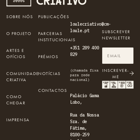
SOBRE NÓS
PUBLICAÇÕES
loulecriativo@cm-
loule.pt
SUBSCREVER
O PROJETO
PARCERIAS
NEWSLETTER
INSTITUCIONAIS
+351 289 400
ARTES E
829
OFÍCIOS
PRÉMIOS
INSCREVER-
(chamada fixa
COMUNIDADE
NOTÍCIAS
para rede
ME
CRIATIVA
nacional)
CONTACTOS
Palácio Gama
COMO
Lobo,
CHEGAR
Rua da Nossa
IMPRENSA
Sra. de
Fátima,
8100-259