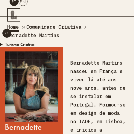
PT
EN
PESQUISAR
Home
Comunidade Criativa
FECHAR
PT
EN
Bernadette Martins
Turismo Criativo
Rede de Oficinas
Design Lab
Bernadette Martins
Formação
nasceu em França e
Residências Criativas
viveu lá até aos
Projetos
A Acontecer
Montra
nove anos, antes de
Sobre Nós
se instalar em
Contactos
Portugal. Formou-se
em design de moda
no IADE, em Lisboa,
Bernadette
e iniciou a