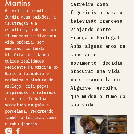
Martins
carreira como
A cerâmica permitiu
figurinista para a
fundir duas paixões, a
televisão francesa,
ilustração e a
viajando entre
escultura, onde as mãos
fluem como se tivessem
França e Portugal.
vida própria, sem
Após alguns anos de
amarras, contando
constante
histórias e criando
outras realidades.
movimento, decidiu
Residente da Oficina do
procurar uma vida
Barro e formadora em
mais tranquila no
cerâmica e pintura de
azulejo, cria peças
Algarve, escolha
inspiradas na natureza
que mudou o rumo da
e no mar. Trabalha
sua vida.
sobretudo em grés e
porcelana, recorrendo
também a técnicas como
o raku japonês.