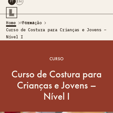
PT
EN
PESQUISAR
Home
Formação
FECHAR
PT
EN
Curso de Costura para Crianças e Jovens –
Nível I
Turismo Criativo
Rede de Oficinas
Design Lab
CURSO
Formação
Residências Criativas
Curso de Costura para
Projetos
A Acontecer
Montra
Sobre Nós
Crianças e Jovens –
Contactos
Nível I