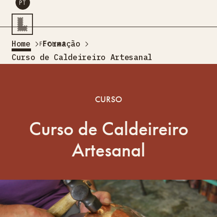
PT
PESQUISAR
Home
Formação
FECHAR
PT
Curso de Caldeireiro Artesanal
Turismo Criativo
Rede de Oficinas
CURSO
Design Lab
Formação
Curso de Caldeireiro
Residências Criativas
Projetos
A Acontecer
Montra
Artesanal
Sobre Nós
Contactos