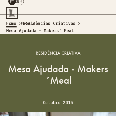
PT
EN
PESQUISAR
Home
Residências Criativas
FECHAR
PT
EN
Mesa Ajudada – Makers’ Meal
Turismo Criativo
Rede de Oficinas
RESIDÊNCIA CRIATIVA
Design Lab
Formação
Mesa Ajudada - Makers
Residências Criativas
Projetos
A Acontecer
Montra
´Meal
Sobre Nós
Contactos
Outubro 2015