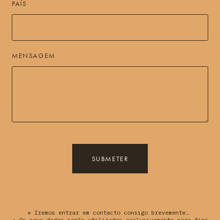
PAÍS
MENSAGEM
SUBMETER
* Iremos entrar em contacto consigo brevemente.
* Os seus dados serão utilizados exclusivamente para fins