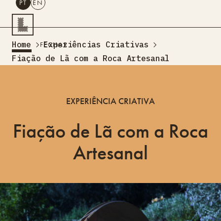
PT
EN
PESQUISAR
Home
Experiências Criativas
FECHAR
PT
EN
Fiação de Lã com a Roca Artesanal
Turismo Criativo
Rede de Oficinas
EXPERIÊNCIA CRIATIVA
Design Lab
Formação
Fiação de Lã com a Roca
Residências Criativas
Projetos
A Acontecer
Montra
Artesanal
Sobre Nós
Contactos