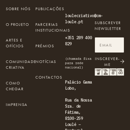
SOBRE NÓS
PUBLICAÇÕES
loulecriativo@cm-
loule.pt
SUBSCREVER
O PROJETO
PARCERIAS
NEWSLETTER
INSTITUCIONAIS
+351 289 400
ARTES E
829
OFÍCIOS
PRÉMIOS
INSCREVER-
(chamada fixa
COMUNIDADE
NOTÍCIAS
para rede
ME
CRIATIVA
nacional)
CONTACTOS
Palácio Gama
COMO
Lobo,
CHEGAR
Rua da Nossa
IMPRENSA
Sra. de
Fátima,
8100-259
Loulé –