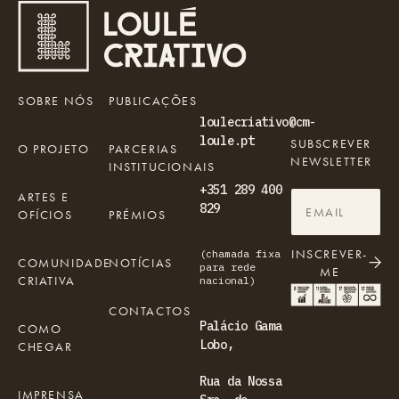
SOBRE NÓS
PUBLICAÇÕES
loulecriativo@cm-
loule.pt
SUBSCREVER
O PROJETO
PARCERIAS
NEWSLETTER
INSTITUCIONAIS
+351 289 400
ARTES E
829
OFÍCIOS
PRÉMIOS
INSCREVER-
(chamada fixa
COMUNIDADE
NOTÍCIAS
para rede
ME
CRIATIVA
nacional)
CONTACTOS
Palácio Gama
COMO
Lobo,
CHEGAR
Rua da Nossa
IMPRENSA