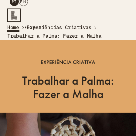
PT
EN
PESQUISAR
Home
Experiências Criativas
FECHAR
PT
EN
Trabalhar a Palma: Fazer a Malha
Turismo Criativo
Rede de Oficinas
EXPERIÊNCIA CRIATIVA
Design Lab
Formação
Trabalhar a Palma:
Residências Criativas
Projetos
A Acontecer
Montra
Fazer a Malha
Sobre Nós
Contactos