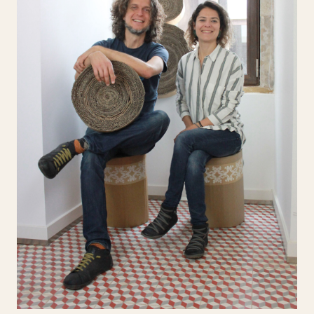
Carla Martins e Gustavo Arguello
Gustavo Arguello, designer de produto e
estudante de arquitetura, e Carla Martins,
designer industrial especializada em design
gráfico e eco-design, lideram o Martins
Arguello Design Studio. Desenvolvem soluções
centradas na economia circular. O projeto Re-
feito propõe o redesign de objetos
descartados, transformando resíduos em peças
decorativas contemporâneas, personalizadas e
carregadas de história, promovendo a
reutilização criativa de materiais.