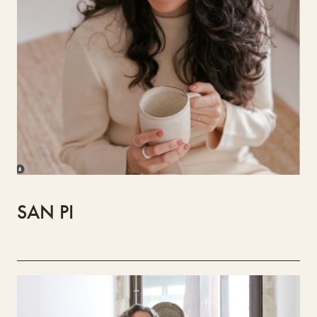
(2013), com formação complementar em Design
de Moda e de Luz. O seu projeto explora a
técnica da empreita em cerâmica, criando
peças utilitárias e decorativas como
saladeiras e candeeiros, em articulação com
as coleções SAN PI. Valoriza o uso de
matérias-primas portuguesas, de origem local,
e o saber-fazer artesanal, ampliando o
potencial expressivo da palma e abrindo novas
possibilidades de aplicação desta técnica.
SAN PI
Re-feito