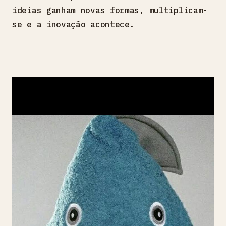
ideias ganham novas formas, multiplicam-
se e a inovação acontece.
Série Descartes
Wesley Sacardi
Wesley Sacardi, nascido em agosto de 1981, é
um eterno aprendiz, apaixonado por
criatividade e partilha de conhecimento. Em
2016 deixou a Comunicação Social para criar
peças em madeira maciça, inspirando-se em
arquitetura, design nórdico e wabi-sabi. Em
2021 lançou a “Série Descartes além da
matéria prima”, explorando o reaproveitamento