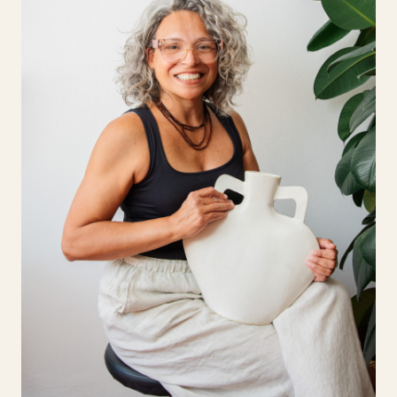
Portugal, onde se dedicou à cerâmica após uma
carreira no direito. Fez formações no AR.CO e
no Loulé Criativo, e fundou o atelier itsana
– handmade ceramics. O seu projeto Azulejos
Interativos propõe composições cerâmicas
modulares, dinâmicas e personalizáveis, que
reinventam a tradição dos azulejos
portugueses. Convida à experimentação e
reforça a ligação entre arte, identidade e
território.