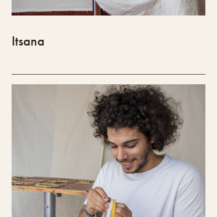
Itsana
Gonçalo Gama
Gonçalo Gama
Gonçalo Gama, mestre em Design de Produto e
licenciado em Design Industrial pela ESAD.CR,
atua como designer/artesão, focado na
inovação através da conceção e da manufatura.
Investiga o uso da palma e de fibras vegetais
locais em diálogo com a cerâmica, explorando
técnicas ancestrais na criação de objetos