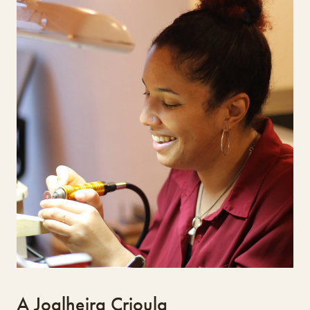
A Joalheira Crioula
Paula Ramos e Ramos
Paula Ramos e Ramos iniciou a sua formação em
joalharia em 2018, no Centro de Joalharia de
Lisboa, e aprofundou técnicas no Cindor, no
Porto, com estágio na Escuela Tous, em
Barcelona. Desde 2023, está em residência no
Design Lab, em Loulé, onde explora técnicas
locais como a caldeiraria. Natural de Loulé,
com raízes cabo-verdianas, criou o projeto A
Joalheira Crioula, onde a joalharia se torna
ponte entre identidade, território e
expressão artística contemporânea.
A Joalheira Crioula