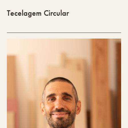
Tecelagem Circular
Oficina 33
Tiago Caldeira
Tiago Caldeira, fundador da Oficina33,
formou-se na Fundação Ricardo do Espírito
Santo e Silva em Lisboa, especializando-se em
marcenaria embutida. Após estágios em várias
oficinas, estabeleceu-se em Loulé. No Design
Lab, pretende desenvolver a técnica de
embutidos em madeira, criando peças de
mobiliário de linhas minimalistas que
combinam tradição e inovação. Valoriza a