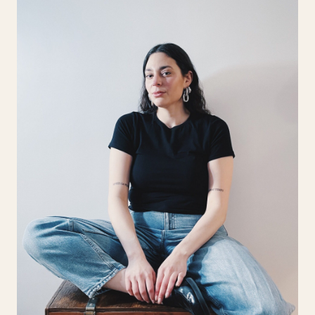
Avó Paris
Margot Ambrosio
Margot Ambrosio, francesa-italiana com raízes
portuguesas, é designer e costureira de alta
costura há mais de 10 anos. Fundadora da AVÒ
Paris, pretende unir artesanato tradicional,
como tecelagem de palma, com design
contemporâneo assente nos princípios
sustentáveis. Pretende no seu projeto criar
bolsas, roupas e acessórios únicos,
valorizando técnicas ancestrais e materiais
naturais. Procura nesta residência
desenvolver uma coleção cápsula que celebre a
memória, a arte e a moda ecológica,
colaborando com artesãos locais.