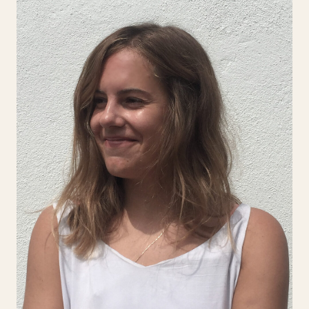
Kasia Bragiel
Kasia Bragiel, designer gráfica e de produto
nascida na Polónia, formou-se entre o seu
país e Milão. Vive e trabalha na Ericeira,
valorizando o artesanato, a intuição e a
simplicidade. O seu projeto Lost & Found
explora o uso de argila local e técnicas
tradicionais em diálogo com inovação e
improvisação. Foca-se numa prática
sustentável, criativa e consciente,
promovendo uma ligação profunda com o
território, os materiais disponíveis e os
processos manuais.