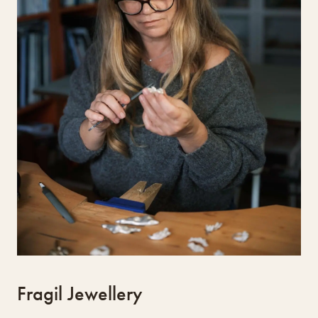
cerâmica. Fundou o seu atelier em 2007 e
desde 2013 leciona cerâmica criativa.
Atualmente integra o Loulé Criativo como
residente na oficina do barro e com a marca
Frágil Jewellery incubada no Design Lab. A
marca cria joias contemporâneas que exploram
formas naturais e materiais como prata,
cobre, latão, porcelana e vidro, sendo a
porcelana o elemento central. A joalharia
tornou-se num espaço de constante descoberta
técnica e artística.
Fragil Jewellery