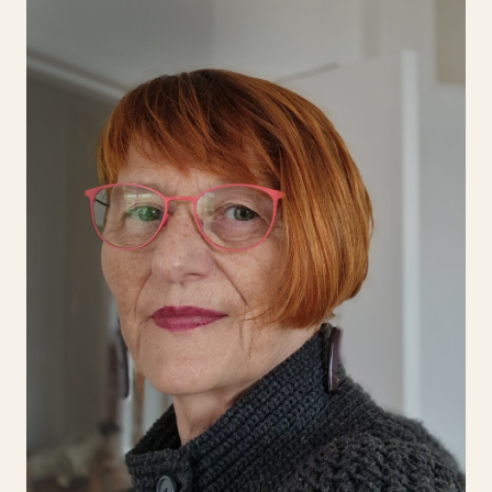
Jina Nebe
Jina Nebe
Jina Nebe, nascida na Checoslováquia e
formada em arquitetura, dedica-se à pintura
há duas décadas. Em 2020 integrou o Design
Lab com “Reais Presenças”, criando, com
artesãos portugueses, objetos do quotidiano
com identidade local. Inspirada pela Ria
Formosa, salinas e Serra do Caldeirão,
desenvolve protótipos na fronteira entre arte
e design, em edições limitadas, usando
serigrafia, bordado, gravura em cortiça e
cerâmica.