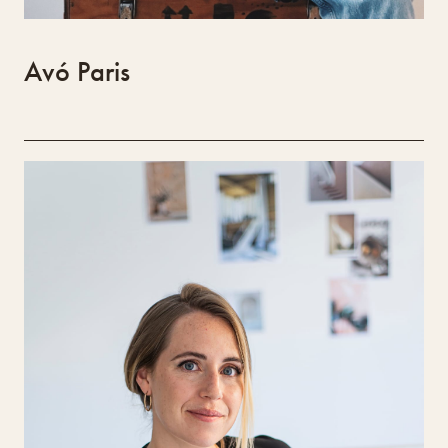
Avó Paris
Criadores do Sotavento
Marion Gouges
Marion Gouges, arquiteta de formação, dedica-
se atualmente à fotografia de retrato
documental. Estabelecida no Algarve e
integrada no Design Lab de Loulé, foca-se em
captar a essência de artesãos e criadores. O
projeto Retratos Fotográficos – Criadores do
Sotavento visa promover, através da imagem,
pequenos negócios e saberes locais,