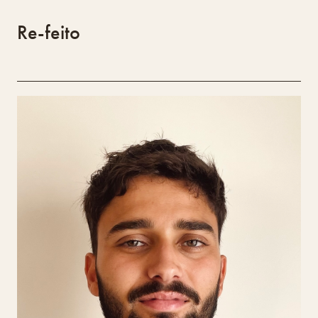
Re-feito
OLGA
Bernardo Gomes
Bernardo Gomes licenciou-se em Design de
Equipamento em 2019 na Faculdade de Belas-
Artes de Lisboa e concluiu o mestrado em
Design de Produto na ESAD Matosinhos em 2022.
Foi 2º classificado nos Guilherme Awards em
2019. Em 2025, iniciou a incubação no Design
Lab com o projeto OLGA, uma cadeira que funde
saber tradicional e design contemporâneo,
valorizando a identidade e cultura artesanal