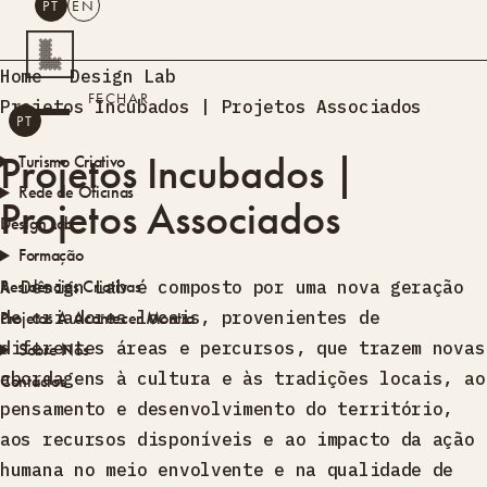
PT
EN
PESQUISAR
Home
Design Lab
FECHAR
Projetos Incubados | Projetos Associados
PT
EN
Projetos Incubados |
Turismo Criativo
Rede de Oficinas
Projetos Associados
Design Lab
Formação
Residências Criativas
A Design Lab é composto por uma nova geração
de criadores locais, provenientes de
Projetos
A Acontecer
Montra
diferentes áreas e percursos, que trazem novas
Sobre Nós
abordagens à cultura e às tradições locais, ao
Contactos
pensamento e desenvolvimento do território,
aos recursos disponíveis e ao impacto da ação
humana no meio envolvente e na qualidade de