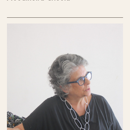
Margarida Valente
Margarida Valente tem formação em Arquitetura
de Interiores, Restauro e Mobiliário, em
Antropologia e uma pós-graduação em Gestão
Cultural. Trabalhou numa galeria de arte até
2021 e, desde 2003, desenvolve projetos em
design de equipamento e acessórios de moda. O
seu projeto explora a reutilização de
materiais diversos, alterando funções
originais para criar peças únicas, como
candeeiros com orla de madeira, resíduos de
alcatifa e colares em burel.