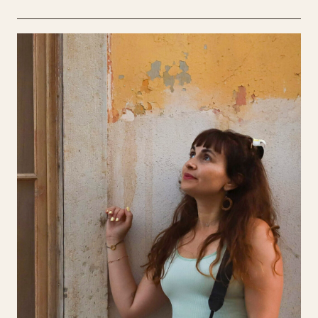
Rostos e Histórias da Pesca –
Vidas à Beira Mar
Isabel Lourenço
Isabel Lourenço, nascida em 1987, vive em
Loulé. Iniciou-se na fotografia ainda jovem e
formou-se na ETIC em 2011, após uma
licenciatura em Turismo. O seu trabalho foca-
se na valorização da cultura local através da
imagem. No projeto Rostos e Histórias da
Pesca – Vidas à Beira Mar, retrata a
comunidade piscatória explorando identidades,
práticas e transformações da pesca, com o
objetivo de preservar e partilhar histórias,
saberes e utensílios através da fotografia