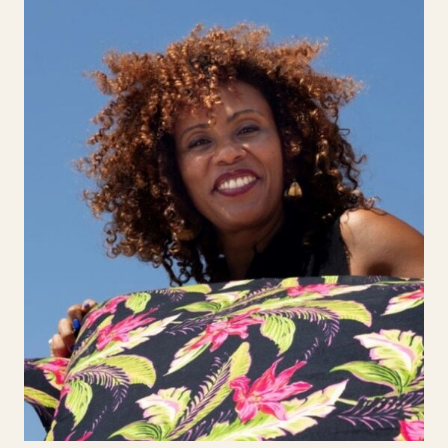
Teresa Samissone
Teresa Samissone, designer de moda e
figurinista, é fundadora da marca portuguesa
Samissone, que alia exclusividade, tradição e
inovação. Inspirada nas suas raízes
moçambicanas, cria peças únicas feitas à
medida, usando tecidos africanos de alta
qualidade que resgatam patrimónios culturais.
O projeto Tecelagem Circular propõe uma
solução sustentável e acessível, que
reinventa tradições têxteis para promover
práticas responsáveis e impacto ambiental
positivo.