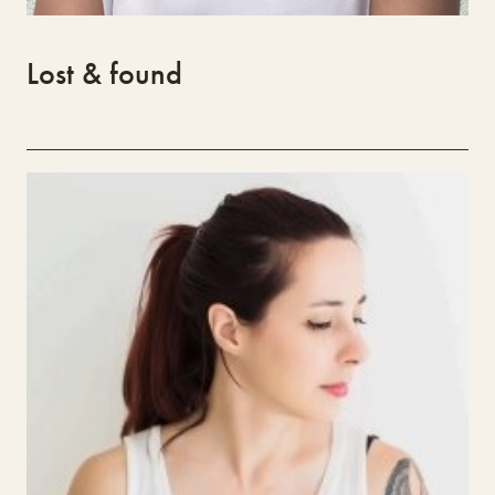
Lost & found
DeepBlue
Sandra Nascimento
Sandra é fotógrafa e diretora criativa, com
foco na cianotipia, unindo arte, estética e
experimentação. Integra direção artística e
styling para criar imagens marcantes,
combinando técnicas artesanais e materiais
naturais numa abordagem multidisciplinar. O
projeto Deep Blue explora a cianotipia em
diálogo com áreas como papel reciclado,