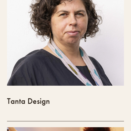
Cláudia Moreira é arquiteta formada pela
Universidade Técnica de Lisboa e mestre em
Cultura Urbana pela UPC/CCCB. Colaborou em
gabinetes em Portugal, Reino Unido e Países
Baixos, participou em concursos
internacionais e exposições. Fundou o MOTE
Design Studio e tem formação em feltragem,
chapelaria e tecelagem. O projeto
Tanta.Design envolve design e produção de
fios e objetos têxteis, usando tinturaria
manual e fiação de “art yarn”, valorizando a
lã da ovelha Churra Algarvia.
Tanta Design