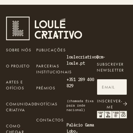
SOBRE NÓS
PUBLICAÇÕES
loulecriativo@cm-
loule.pt
SUBSCREVER
O PROJETO
PARCERIAS
NEWSLETTER
INSTITUCIONAIS
+351 289 400
ARTES E
829
OFÍCIOS
PRÉMIOS
INSCREVER-
(chamada fixa
COMUNIDADE
NOTÍCIAS
para rede
ME
CRIATIVA
nacional)
CONTACTOS
Palácio Gama
COMO
Lobo,
CHEGAR