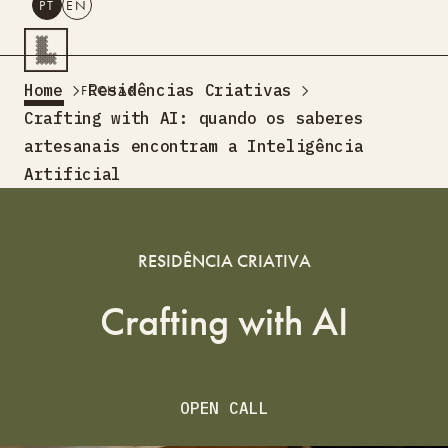
PT
EN
PESQUISAR
Home
Residências Criativas
FECHAR
PT
EN
Crafting with AI: quando os saberes
artesanais encontram a Inteligência
Turismo Criativo
Artificial
Rede de Oficinas
Design Lab
Formação
RESIDÊNCIA CRIATIVA
Residências Criativas
Projetos
A Acontecer
Montra
Crafting with AI
Sobre Nós
Contactos
OPEN CALL